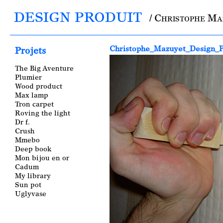
DESIGN PRODUIT
/ Christophe M
Main menu
Christophe_Mazuyet_Design_P
Projets
The Big Aventure
Plumier
Wood product
Max lamp
Tron carpet
Roving the light
Dr f.
Crush
Mmebo
Deep book
Mon bijou en or
Cadum
My library
Sun pot
Uglyvase