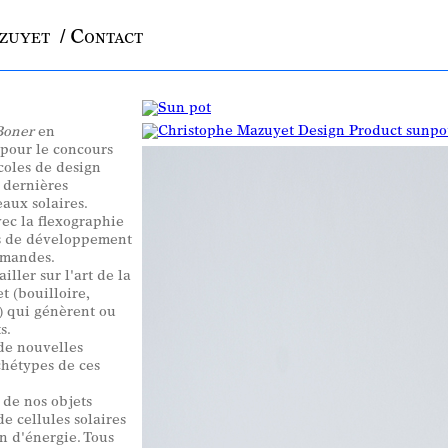
azuyet
/ Contact
Boner
en
pour le concours
oles de design
s dernières
aux solaires.
vec la flexographie
rs de développement
lemandes.
iller sur l'art de la
 (bouilloire,
..) qui génèrent ou
s.
de nouvelles
chétypes de ces
 de nos objets
e cellules solaires
n d'énergie. Tous