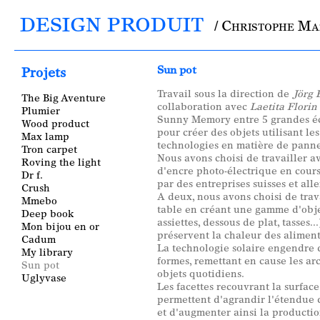
DESIGN PRODUIT
/ Christophe M
Main menu
Sun pot
Projets
Travail sous la direction de
Jörg 
The Big Aventure
collaboration avec
Laetita Florin
Plumier
Sunny Memory entre 5 grandes éc
Wood product
pour créer des objets utilisant le
Max lamp
technologies en matière de panne
Tron carpet
Nous avons choisi de travailler a
Roving the light
d'encre photo-électrique en cou
Dr f.
par des entreprises suisses et al
Crush
A deux, nous avons choisi de trava
Mmebo
table en créant une gamme d'objet
Deep book
assiettes, dessous de plat, tasses.
Mon bijou en or
préservent la chaleur des aliment
Cadum
La technologie solaire engendre 
My library
formes, remettant en cause les ar
Sun pot
objets quotidiens.
Uglyvase
Les facettes recouvrant la surface
permettent d'agrandir l'étendue d
et d'augmenter ainsi la productio