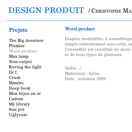
DESIGN PRODUIT
/ Christophe M
Main menu
Wood product
Projets
Etagère modulable. L'assemblage 
The Big Aventure
simple emboîtement sans colle, san
Plumier
l'ensemble est constitué de deux
Wood product
et de trois types de plateaux.
Max lamp
Tron carpet
Roving the light
Taille : /
Dr f.
Matériaux : hêtre
Crush
Date : automne 2009
Mmebo
Deep book
Mon bijou en or
Cadum
My library
Sun pot
Uglyvase