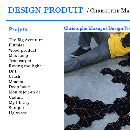
DESIGN PRODUIT
/ Christophe M
Main menu
Christophe Mazuyet Design Pro
Projets
The Big Aventure
Plumier
Wood product
Max lamp
Tron carpet
Roving the light
Dr f.
Crush
Mmebo
Deep book
Mon bijou en or
Cadum
My library
Sun pot
Uglyvase