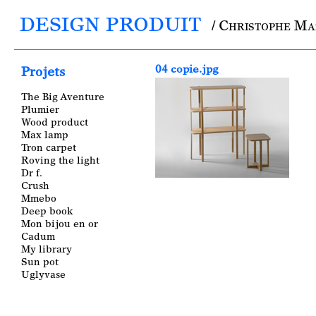
DESIGN PRODUIT
/ Christophe M
Main menu
04 copie.jpg
Projets
The Big Aventure
Plumier
Wood product
Max lamp
Tron carpet
Roving the light
Dr f.
Crush
Mmebo
Deep book
Mon bijou en or
Cadum
My library
Sun pot
Uglyvase