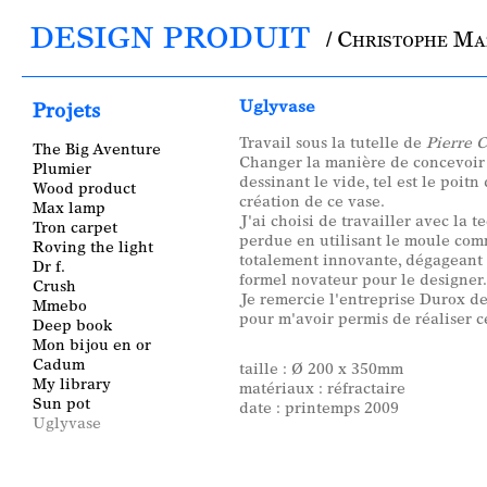
DESIGN PRODUIT
/ Christophe M
Main menu
Uglyvase
Projets
Travail sous la tutelle de
Pierre 
The Big Aventure
Changer la manière de concevoir
Plumier
dessinant le vide, tel est le poitn
Wood product
création de ce vase.
Max lamp
J'ai choisi de travailler avec la t
Tron carpet
perdue en utilisant le moule co
Roving the light
totalement innovante, dégageant 
Dr f.
formel novateur pour le designer.
Crush
Je remercie l'entreprise Durox de
Mmebo
pour m'avoir permis de réaliser c
Deep book
Mon bijou en or
Cadum
taille : Ø 200 x 350mm
My library
matériaux : réfractaire
Sun pot
date : printemps 2009
Uglyvase