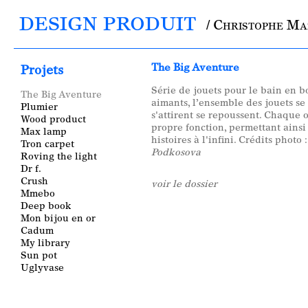
DESIGN PRODUIT
/ Christophe M
Main menu
The Big Aventure
Projets
Série de jouets pour le bain en b
The Big Aventure
aimants, l’ensemble des jouets se
Plumier
s'attirent se repoussent. Chaque 
Wood product
propre fonction, permettant ainsi
Max lamp
histoires à l'infini. Crédits photo 
Tron carpet
Podkosova
Roving the light
Dr f.
Crush
voir le dossier
Mmebo
Deep book
Mon bijou en or
Cadum
My library
Sun pot
Uglyvase