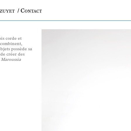
azuyet
/ Contact
ois corde et
 combinent,
objets possède sa
 de créer des
:
Maroussia