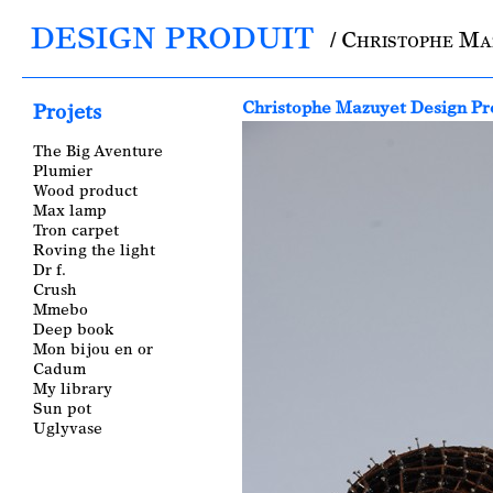
DESIGN PRODUIT
/ Christophe M
Main menu
Christophe Mazuyet Design Pr
Projets
The Big Aventure
Plumier
Wood product
Max lamp
Tron carpet
Roving the light
Dr f.
Crush
Mmebo
Deep book
Mon bijou en or
Cadum
My library
Sun pot
Uglyvase