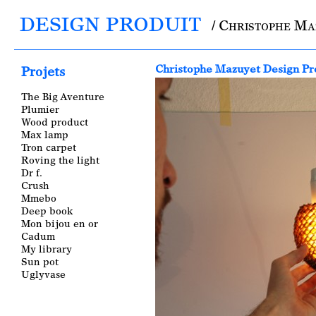
DESIGN PRODUIT
/ Christophe M
Main menu
Christophe Mazuyet Design Pr
Projets
The Big Aventure
Plumier
Wood product
Max lamp
Tron carpet
Roving the light
Dr f.
Crush
Mmebo
Deep book
Mon bijou en or
Cadum
My library
Sun pot
Uglyvase